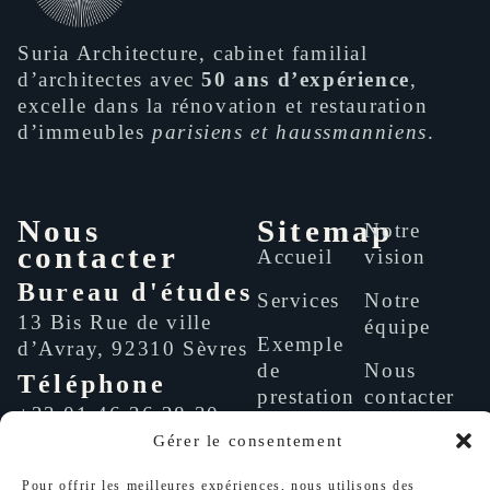
Suria Architecture, cabinet familial
d’architectes avec
50 ans d’expérience
,
excelle dans la rénovation et restauration
d’immeubles
parisiens et haussmanniens
.
Nous
Sitemap
Notre
contacter
Accueil
vision
Bureau d'études
Services
Notre
13 Bis Rue de ville
équipe
Exemple
d’Avray, 92310 Sèvres
de
Nous
Téléphone
prestation
contacter
+33 01 46 26 28 30
Portfolio
Gérer le consentement
Email
support@suria.fr
Recrutement
Pour offrir les meilleures expériences, nous utilisons des