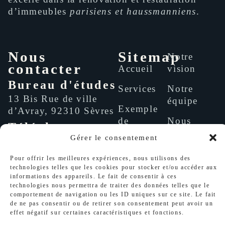
d’immeubles
parisiens et haussmanniens
.
Nous
Sitemap
Notre
contacter
Accueil
vision
Bureau d'études
Services
Notre
13 Bis Rue de ville
équipe
Exemple
d’Avray, 92310 Sèvres
de
Nous
Téléphone
prestation
contacter
Gérer le consentement
+33 01 46 26 28 30
Portfolio
Email
Pour offrir les meilleures expériences, nous utilisons des
technologies telles que les cookies pour stocker et/ou accéder aux
support@suria.fr
Recrutement
informations des appareils. Le fait de consentir à ces
technologies nous permettra de traiter des données telles que le
comportement de navigation ou les ID uniques sur ce site. Le fait
de ne pas consentir ou de retirer son consentement peut avoir un
effet négatif sur certaines caractéristiques et fonctions.