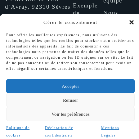
équipe
Exemple
d’Avray, 92310 Sèvres
de
Nous
Téléphone
prestation
contacter
Gérer le consentement
+33 01 46 26 28 30
Portfolio
Email
Pour offrir les meilleures expériences, nous utilisons des
technologies telles que les cookies pour stocker et/ou accéder aux
support@suria.fr
Recrutement
informations des appareils. Le fait de consentir à ces
technologies nous permettra de traiter des données telles que le
comportement de navigation ou les ID uniques sur ce site. Le fait
de ne pas consentir ou de retirer son consentement peut avoir un
effet négatif sur certaines caractéristiques et fonctions.
Accepter
Refuser
© 2025
Déclaration de confidentialité
Voir les préférences
JFM_AUDIT
Mentions Légales
Politique de
Déclaration de
Mentions
cookies
confidentialité
Légales